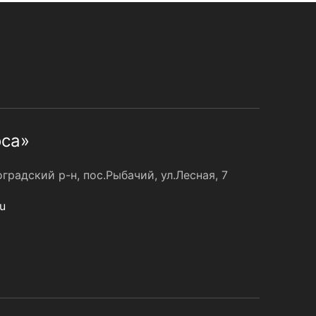
оса»
радский р-н, пос.Рыбачий, ул.Лесная, 7
u