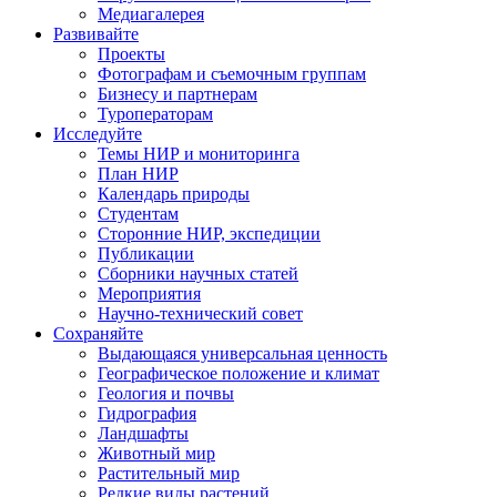
Медиагалерея
Развивайте
Проекты
Фотографам и съемочным группам
Бизнесу и партнерам
Туроператорам
Исследуйте
Темы НИР и мониторинга
План НИР
Календарь природы
Студентам
Сторонние НИР, экспедиции
Публикации
Сборники научных статей
Мероприятия
Научно-технический совет
Сохраняйте
Выдающаяся универсальная ценность
Географическое положение и климат
Геология и почвы
Гидрография
Ландшафты
Животный мир
Растительный мир
Редкие виды растений