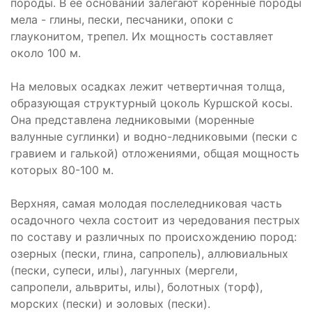
породы. В ее основании залегают коренные породы
мела - глины, пески, песчаники, опоки с
глауконитом, трепел. Их мощность составляет
около 100 м.
На меловых осадках лежит четвертичная толща,
образующая структурный цоколь Куршской косы.
Она представлена ледниковыми (моренные
валунные суглинки) и водно-ледниковыми (пески с
гравием и галькой) отложениями, общая мощность
которых 80-100 м.
Верхняя, самая молодая послеледниковая часть
осадочного чехла состоит из чередования пестрых
по составу и различных по происхождению пород:
озерных (пески, глина, сапропель), аллювиальных
(пески, супеси, илы), лагунных (мергели,
сапропели, альвриты, илы), болотных (торф),
морских (пески) и эоловых (пески).