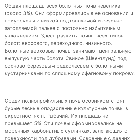
Общая площадь всех болотных почв невелика
(около 3%). Они сформировались в ее основании и
приурочены к низкой подтопляемой и сезонно
затопляемой пальве с постоянно избыточным
увлажнением. Здесь развиты почвы всех типов
болот: верхового, переходного, низинного.
Болотные верховые почвы занимают центральную
выпуклую часть болота Свиное (Швентлунд) под
сосново-березовым редколесьем с болотными
кустарничками по сплошному сфагновому покрову.
Среди полнопрофильных почв особняком стоят
бурые лесные оподзоленные культурные почвы в
окрестностях п. Рыбачий. Их площадь не
превышает 5%. Эти почвы сформировались на
моренных карбонатных суглинках, залегающих с
поверхности под дубравами. Освоенные с давних