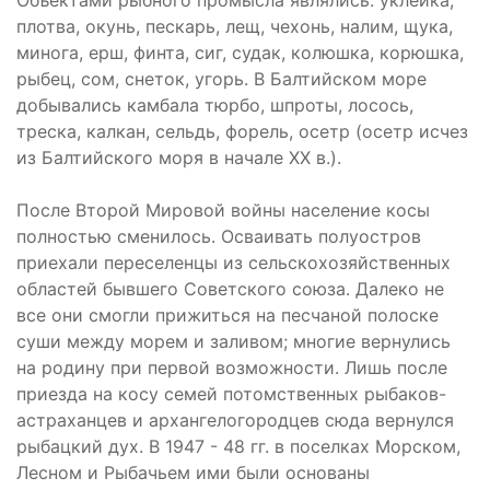
плотва, окунь, пескарь, лещ, чехонь, налим, щука,
минога, ерш, финта, сиг, судак, колюшка, корюшка,
рыбец, сом, снеток, угорь. В Балтийском море
добывались камбала тюрбо, шпроты, лосось,
треска, калкан, сельдь, форель, осетр (осетр исчез
из Балтийского моря в начале XX в.).
После Второй Мировой войны население косы
полностью сменилось. Осваивать полуостров
приехали переселенцы из сельскохозяйственных
областей бывшего Советского союза. Далеко не
все они смогли прижиться на песчаной полоске
суши между морем и заливом; многие вернулись
на родину при первой возможности. Лишь после
приезда на косу семей потомственных рыбаков-
астраханцев и архангелогородцев сюда вернулся
рыбацкий дух. В 1947 - 48 гг. в поселках Морском,
Лесном и Рыбачьем ими были основаны