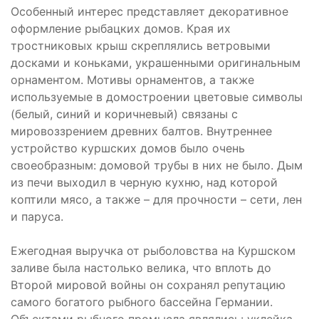
Особенный интерес представляет декоративное
оформление рыбацких домов. Края их
тростниковых крыш скреплялись ветровыми
досками и коньками, украшенными оригинальным
орнаментом. Мотивы орнаментов, а также
используемые в домостроении цветовые символы
(белый, синий и коричневый) связаны с
мировоззрением древних балтов. Внутреннее
устройство куршских домов было очень
своеобразным: домовой трубы в них не было. Дым
из печи выходил в черную кухню, над которой
коптили мясо, а также – для прочности – сети, лен
и паруса.
Ежегодная выручка от рыболовства на Куршском
заливе была настолько велика, что вплоть до
Второй мировой войны он сохранял репутацию
самого богатого рыбного бассейна Германии.
Объектами рыбного промысла являлись: уклейка,