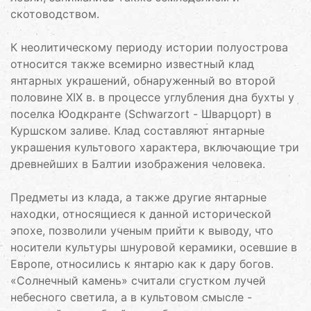
скотоводством.
К неолитическому периоду истории полуострова
относится также всемирно известный клад
янтарных украшений, обнаруженный во второй
половине XIX в. в процессе углубления дна бухты у
поселка Юодкранте (Schwarzort - Шварцорт) в
Куршском заливе. Клад составляют янтарные
украшения культового характера, включающие три
древнейших в Балтии изображения человека.
Предметы из клада, а также другие янтарные
находки, относящиеся к данной исторической
эпохе, позволили ученым прийти к выводу, что
носители культуры шнуровой керамики, осевшие в
Европе, относились к янтарю как к дару богов.
«Солнечный камень» считали сгустком лучей
небесного светила, а в культовом смысле -