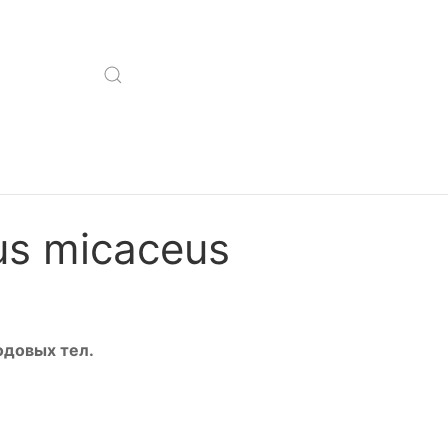
us micaceus
одовых тел.