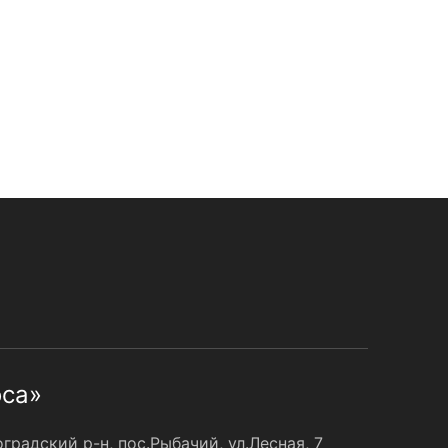
оса»
радский р-н, пос.Рыбачий, ул.Лесная, 7