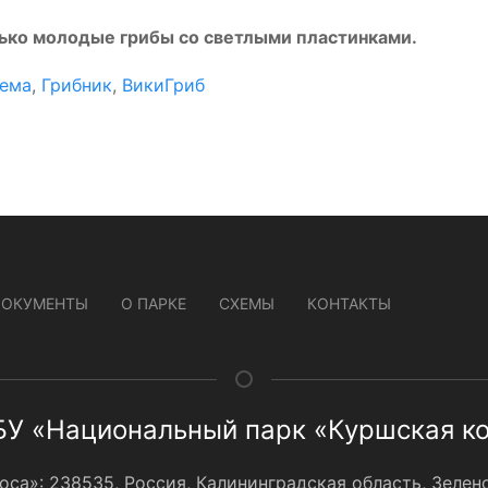
ько молодые грибы со светлыми пластинками.
ема
,
Грибник
,
ВикиГриб
ДОКУМЕНТЫ
О ПАРКЕ
СХЕМЫ
КОНТАКТЫ
У «Национальный парк «Куршская к
а»: 238535, Россия, Калининградская область, Зеленог