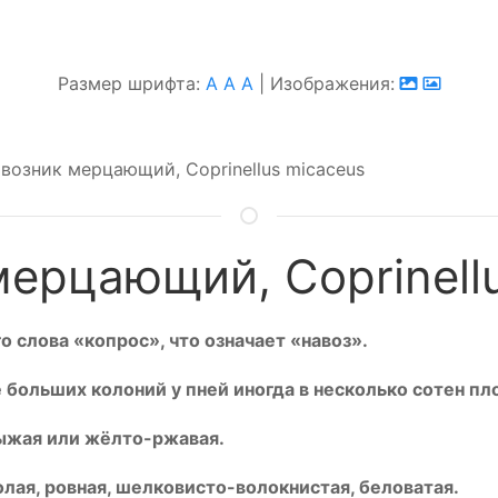
Размер шрифта:
A
A
A
| Изображения:
возник мерцающий, Coprinellus micaceus
ерцающий, Coprinell
о слова «копрос», что означает «навоз».
 больших колоний у пней иногда в несколько сотен пл
рыжая или жёлто-ржавая.
олая, ровная, шелковисто-волокнистая, беловатая.