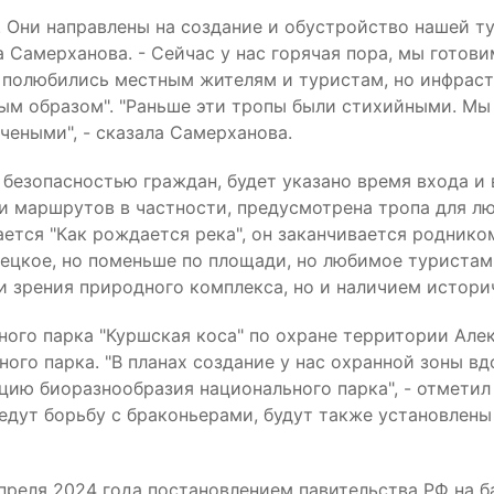
. Они направлены на создание и обустройство нашей 
а Самерханова. - Сейчас у нас горячая пора, мы гото
е полюбились местным жителям и туристам, но инфрастр
ым образом". "Раньше эти тропы были стихийными. Мы 
чеными", - сказала Самерханова.
 безопасностью граждан, будет указано время входа и 
ди маршрутов в частности, предусмотрена тропа для л
тся "Как рождается река", он заканчивается роднико
кое, но поменьше по площади, но любимое туристами",
и зрения природного комплекса, но и наличием истори
ого парка "Куршская коса" по охране территории Алек
ого парка. "В планах создание у нас охранной зоны вд
ию биоразнообразия национального парка", - отметил 
едут борьбу с браконьерами, будут также установлены
преля 2024 года постановлением павительства РФ на 