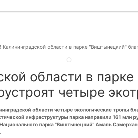
В Калининградской области в парке "Виштынецкий" бла
ской области в парке
оустроят четыре эко
нинградской области четыре экологические тропы бл
стической инфраструктуры парка направили 161 млн р
 Национального парка "Виштынецкий" Амаль Самерхан
.