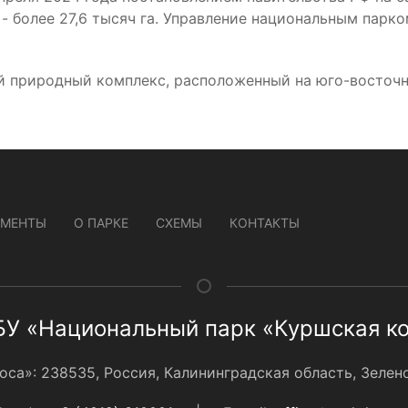
- более 27,6 тысяч га. Управление национальным пар
й природный комплекс, расположенный на юго-восточн
УМЕНТЫ
О ПАРКЕ
СХЕМЫ
КОНТАКТЫ
У «Национальный парк «Куршская к
а»: 238535, Россия, Калининградская область, Зеленог