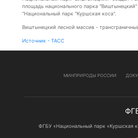
площадь национального парка "Виштынецкий" 
"Национальный парк "Куршская коса".
Виштынецкий лесной массив - трансграничны
Источник - ТАСС
МИНПРИРОДЫ РОССИИ
ДОК
ФГБ
ФГБУ «Национальный парк «Куршская кос