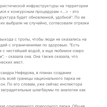
туристической инфраструктуры на территории
вимся к конкурсным процедурам <…> - это
уктура будет обновленной, удобной". По ее
их выбрали не случайно, согласовали отрезки
выхода с тропы, чтобы люди не оказались на
юдей с ограничениями по здоровью. "Есть
м с чистейшей водой, а еще любимое озеро
 - сказала она. Она также сказала, что
ческих мест.
сандра Нефедова, в планах создание
оль всей границы национального парка не
он. По его словам, уже сейчас инспектора
 заградительные шлагбаумы по аналогии как
базе одноименного природного парка. Общая