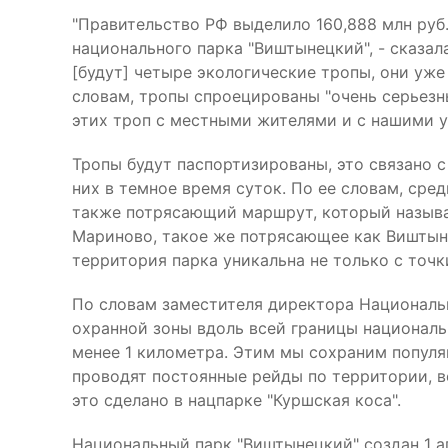
"Правительство РФ выделило 160,888 млн руб
национального парка "Виштынецкий", - сказал
[будут] четыре экологические тропы, они уж
словам, тропы спроецированы "очень серьезн
этих троп с местными жителями и с нашими у
Тропы будут паспортизированы, это связано с
них в темное время суток. По ее словам, сре
также потрясающий маршрут, который называе
Мариново, такое же потрясающее как Виштынец
территория парка уникальна не только с точк
По словам заместителя директора Национальн
охранной зоны вдоль всей границы национальн
менее 1 километра. Этим мы сохраним популяц
проводят постоянные рейды по территории, в
это сделано в нацпарке "Куршская коса".
Национальный парк "Виштынецкий" создан 1 а