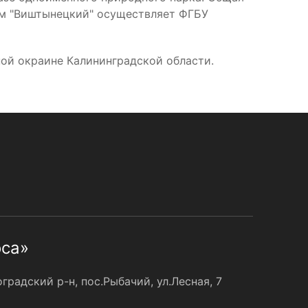
ком "Виштынецкий" осуществляет ФГБУ
ой окраине Калининградской области.
оса»
радский р-н, пос.Рыбачий, ул.Лесная, 7