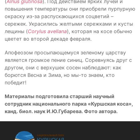
(
Alnus
glutinosa
). Под действием ярких лучей и
повышения температуры они приобрели пурпурную
окраску из-за распускающихся соцветий –
сережек. Украсились желтыми сережками и кусты
лещины (
Corylus
avellana
), которая на косе обычно
цветет во второй декаде февраля.
Апофеозом просыпающемуся зеленому царству
является громкое пение синиц. Соревнуясь друг с
другом, они с верхушек сосен наблюдают: как
борются Весна и Зима, но мы-то знаем, кто
победит!
Материалы подготовила старший научный
сотрудник национального парка «Куршская коса»,
канд. биол. наук И.Ю.Губарева. Фото автора.