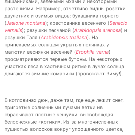
лишайниками, зелеными мхами и некоторыми
растениями. Например, отчетливо видны розетки
двулетних и озимых видов: букашника горного
(
Jasione
montana
); крестовника весеннего (
Senecio
vernalis
); резушки песчаной (
Arabidopsis
arenosa
) и
резушки Таля (
Arabidopsis
thaliana
). На
припекаемых солнцем укрытых полянках у
малютки веснянки весенней (
Erophila
verna
)
просматриваются первые бутоны. На некоторых
участках леса в хаотичном ритме в лучах солнца
двигаются зимние комарики (провожают Зиму!).
В котловинах дюн, даже там, где еще лежит снег,
пригретые солнечными лучами ветки ив
сбрасывают плотные чешуйки, высвобождая
белоснежные «котики». Из-за многочисленных
пушистых волосков вокруг упрощенного цветка,