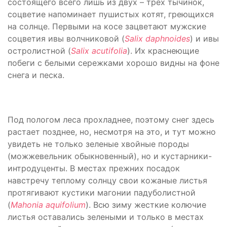
состоящего всего лишь из двух – трех тычинок,
соцветие напоминает пушистых котят, греющихся
на солнце. Первыми на косе зацветают мужские
соцветия ивы волчниковой (
Salix
daphnoides
) и ивы
остролистной (
Salix
acutifolia
). Их краснеющие
побеги с белыми сережками хорошо видны на фоне
снега и песка.
Под пологом леса прохладнее, поэтому снег здесь
растает позднее, но, несмотря на это, и тут можно
увидеть не только зеленые хвойные породы
(можжевельник обыкновенный), но и кустарники-
интродуценты. В местах прежних посадок
навстречу теплому солнцу свои кожаные листья
протягивают кустики магонии падуболистной
(
Mahonia
aquifolium
). Всю зиму жесткие колючие
листья оставались зелеными и только в местах